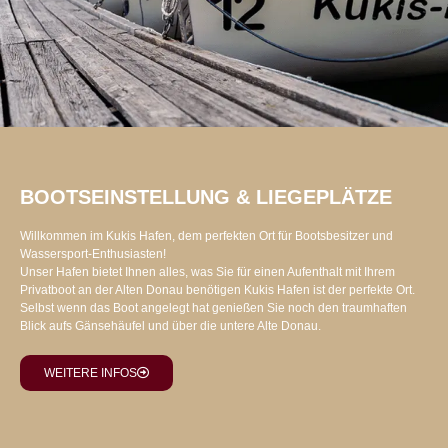
BOOTSEINSTELLUNG & LIEGEPLÄTZE
Willkommen im Kukis Hafen, dem perfekten Ort für Bootsbesitzer und
Wassersport-Enthusiasten!
Unser Hafen bietet Ihnen alles, was Sie für einen Aufenthalt mit Ihrem
Privatboot an der Alten Donau benötigen Kukis Hafen ist der perfekte Ort.
Selbst wenn das Boot angelegt hat genießen Sie noch den traumhaften
Blick aufs Gänsehäufel und über die untere Alte Donau.
WEITERE INFOS