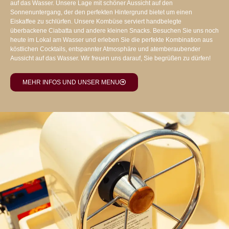
auf das Wasser. Unsere Lage mit schöner Aussicht auf den
Sonnenuntergang, der den perfekten Hintergrund bietet um einen
Eiskaffee zu schlürfen. Unsere Kombüse serviert handbelegte
überbackene Ciabatta und andere kleinen Snacks. Besuchen Sie uns noch
heute im Lokal am Wasser und erleben Sie die perfekte Kombination aus
köstlichen Cocktails, entspannter Atmosphäre und atemberaubender
Aussicht auf das Wasser. Wir freuen uns darauf, Sie begrüßen zu dürfen!
MEHR INFOS UND UNSER MENU