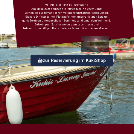
VERBILLIGTER PREIS + Sekt Gratis
Am
28.08.2026
heißt es ein letztes Mal in diesem Jahr:
Leinen los zur romantischen Vollmondfahrt auf der Alten Donau.
Sichere Dir jetzt deinen Platz auf einem unserer letzten Bote un
genieße einen unvergesslichen Sommerabend unter dem Vollmond.
Geh ein paar Schritte weiter zum Leuchtturm und
bekomm zum billigen Preis moderne Boote mit schnellen Motoren.
zur Reservierung im KukiShop