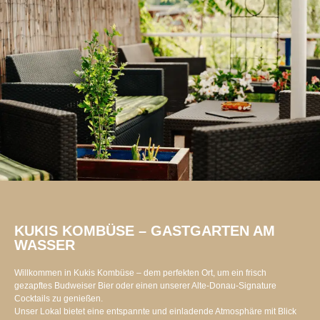
KUKIS KOMBÜSE – GASTGARTEN AM
WASSER
Willkommen in Kukis Kombüse – dem perfekten Ort, um ein frisch
gezapftes Budweiser Bier oder einen unserer Alte-Donau-Signature
Cocktails zu genießen.
Unser Lokal bietet eine entspannte und einladende Atmosphäre mit Blick