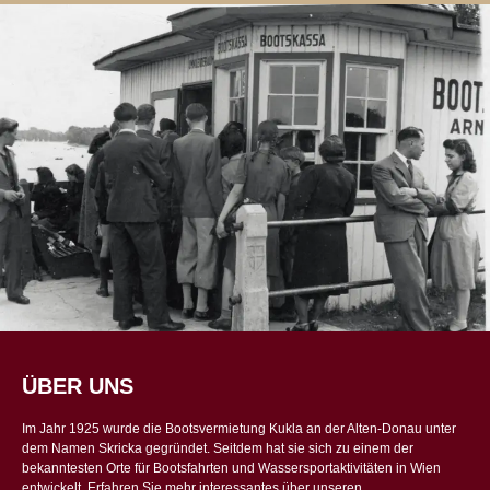
Bootsverleih Kukla Alte Donau Wien
ÜBER UNS
Im Jahr 1925 wurde die Bootsvermietung Kukla an der Alten-Donau unter
dem Namen Skricka gegründet. Seitdem hat sie sich zu einem der
bekanntesten Orte für Bootsfahrten und Wassersportaktivitäten in Wien
entwickelt. Erfahren Sie mehr interessantes über unseren