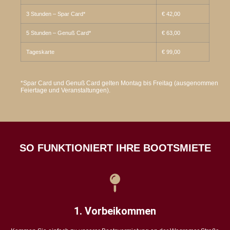
3 Stunden – Spar Card*
€ 42,00
5 Stunden – Genuß Card*
€ 63,00
Tageskarte
€ 99,00
*Spar Card und Genuß Card gelten Montag bis Freitag (ausgenommen
Feiertage und Veranstaltungen).
SO FUNKTIONIERT IHRE BOOTSMIETE
1. Vorbeikommen