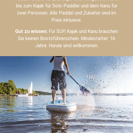
bis zum Kajak für Solo-Paddler und dem Kanu für
zwei Personen. Alle Paddel und Zubehör sind im
Preis inklusive.
Gut zu wissen:
Für SUP, Kajak und Kanu brauchen
Sie keinen Bootsführerschein. Mindestalter: 16
Jahre. Hunde sind willkommen.