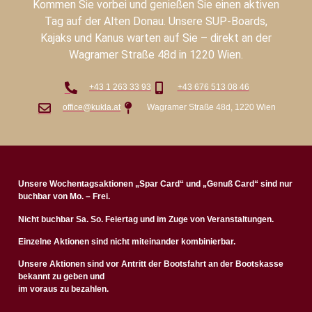
Kommen Sie vorbei und genießen Sie einen aktiven
Tag auf der Alten Donau. Unsere SUP-Boards,
Kajaks und Kanus warten auf Sie – direkt an der
Wagramer Straße 48d in 1220 Wien.
+43 1 263 33 93
+43 676 513 08 46
office@kukla.at
Wagramer Straße 48d, 1220 Wien
Unsere Wochentagsaktionen „Spar Card“ und „Genuß Card“ sind nur
buchbar von Mo. – Frei.
Nicht buchbar Sa. So. Feiertag und im Zuge von Veranstaltungen.
Einzelne Aktionen sind nicht miteinander kombinierbar.
Unsere Aktionen sind vor Antritt der Bootsfahrt an der Bootskasse
bekannt zu geben und
im voraus zu bezahlen.