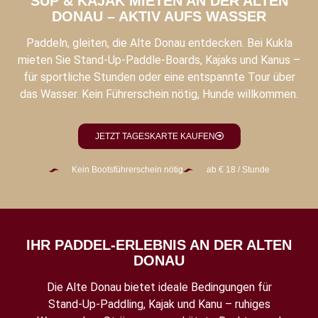
SUP & KAJAK MIETEN AN DER ALTEN
DONAU – AKTIV AUFS WASSER
Paddeln, gleiten, die Alte Donau entdecken. Bei Kukla
mieten Sie Stand-Up-Paddle-Boards, Kajaks und Kanus –
für sportliche Stunden oder eine entspannte Tour über
das Wasser. Kein Führerschein nötig, Hunde willkommen.
JETZT TAGESKARTE KAUFEN
Kein Bootsführerschein nötig
ab € 18 / Stunde
IHR PADDEL-ERLEBNIS AN DER ALTEN
DONAU
Die Alte Donau bietet ideale Bedingungen für
Stand-Up-Paddling, Kajak und Kanu – ruhiges