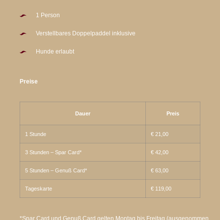
1 Person
Verstellbares Doppelpaddel inklusive
Hunde erlaubt
Preise
Dauer
Preis
1 Stunde
€ 21,00
3 Stunden – Spar Card*
€ 42,00
5 Stunden – Genuß Card*
€ 63,00
Tageskarte
€ 119,00
*Spar Card und Genuß Card gelten Montag bis Freitag (ausgenommen