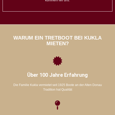
kümmern wir uns.
WARUM EIN TRETBOOT BEI KUKLA
MIETEN?
Über 100 Jahre Erfahrung
Die Familie Kukla vermietet seit 1925 Boote an der Alten Donau
Tradition hat Qualität