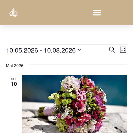
Veran
Ve
10.05.2026
 - 
10.08.2026
Suche
Liste
Datum
An
Such
wählen.
Mai 2026
Na
und
SO.
Ansic
10
Navig